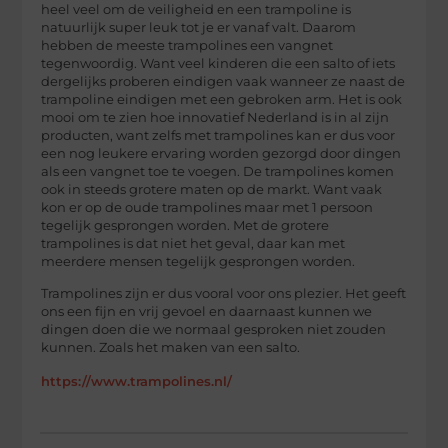
heel veel om de veiligheid en een trampoline is
natuurlijk super leuk tot je er vanaf valt. Daarom
hebben de meeste trampolines een vangnet
tegenwoordig. Want veel kinderen die een salto of iets
dergelijks proberen eindigen vaak wanneer ze naast de
trampoline eindigen met een gebroken arm. Het is ook
mooi om te zien hoe innovatief Nederland is in al zijn
producten, want zelfs met trampolines kan er dus voor
een nog leukere ervaring worden gezorgd door dingen
als een vangnet toe te voegen. De trampolines komen
ook in steeds grotere maten op de markt. Want vaak
kon er op de oude trampolines maar met 1 persoon
tegelijk gesprongen worden. Met de grotere
trampolines is dat niet het geval, daar kan met
meerdere mensen tegelijk gesprongen worden.
Trampolines zijn er dus vooral voor ons plezier. Het geeft
ons een fijn en vrij gevoel en daarnaast kunnen we
dingen doen die we normaal gesproken niet zouden
kunnen. Zoals het maken van een salto.
https://www.trampolines.nl/