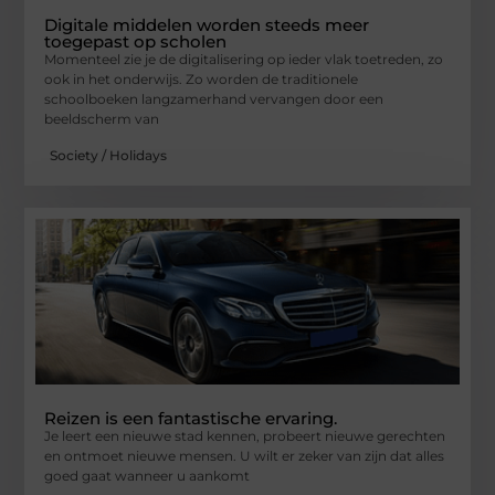
Digitale middelen worden steeds meer
toegepast op scholen
Momenteel zie je de digitalisering op ieder vlak toetreden, zo
ook in het onderwijs. Zo worden de traditionele
schoolboeken langzamerhand vervangen door een
beeldscherm van
Society / Holidays
Reizen is een fantastische ervaring.
Je leert een nieuwe stad kennen, probeert nieuwe gerechten
en ontmoet nieuwe mensen. U wilt er zeker van zijn dat alles
goed gaat wanneer u aankomt