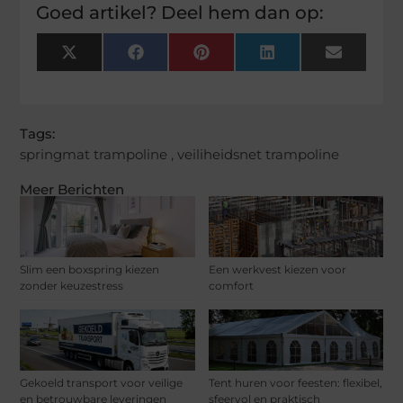
Goed artikel? Deel hem dan op:
X
Facebook
Pinterest
LinkedIn
Email
(Twitter)
Tags:
springmat trampoline
,
veiliheidsnet trampoline
Meer Berichten
Slim een boxspring kiezen
Een werkvest kiezen voor
zonder keuzestress
comfort
Gekoeld transport voor veilige
Tent huren voor feesten: flexibel,
en betrouwbare leveringen
sfeervol en praktisch