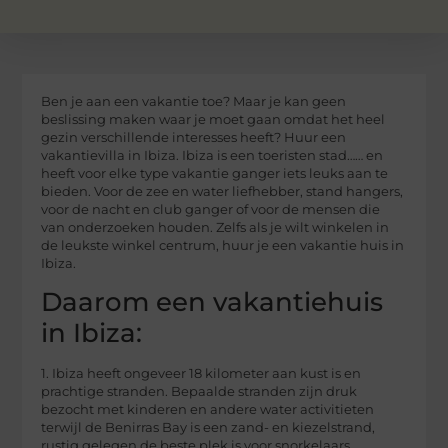
Ben je aan een vakantie toe? Maar je kan geen
beslissing maken waar je moet gaan omdat het heel
gezin verschillende interesses heeft? Huur een
vakantievilla in Ibiza. Ibiza is een toeristen stad…… en
heeft voor elke type vakantie ganger iets leuks aan te
bieden. Voor de zee en water liefhebber, stand hangers,
voor de nacht en club ganger of voor de mensen die
van onderzoeken houden. Zelfs als je wilt winkelen in
de leukste winkel centrum, huur je een vakantie huis in
Ibiza.
Daarom een vakantiehuis
in Ibiza:
1. Ibiza heeft ongeveer 18 kilometer aan kust is en
prachtige stranden. Bepaalde stranden zijn druk
bezocht met kinderen en andere water activitieten
terwijl de Benirras Bay is een zand- en kiezelstrand,
rustig gelegen de beste plek is voor snorkelaars.