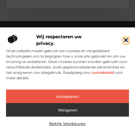
Wij respecteren uw
privacy.
Over Clementinas
Clementinas.nl – Ontdek de kleine wonderen van het
Onze website maakt gebruik van cookies en vergelijkbare
dagelijks leven.
Verken inspirerende blogs en artikelen die het
technologieën om te begrijpen hoe u onze site gebruikt en om uw
gewone buitengewoon maken.
ervaring te verbeteren. Deze cookies kunnen worden gebruikt voor
verschillende doeleinden, zoals gepersonaliseerde advertenties en
Bericht categorie
het analyseren van sitegebruik. Raadpleeg ons
cookiebeleid
voor
meer details.
Main Links
Accepteren
Goedkope Linkbuilding: Slim en Effectief Je Website Groeien Zonder Grote Kosten
Geld Verdienen met je Website: Zo Zet Je Jouw Online Idee Om in Echt Inkomen
Weigeren
Bekijk Voorkeuren
@2025 www.clementinas.nl. All Right Reserved.