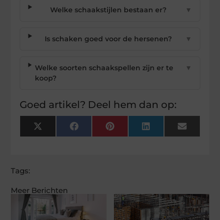
Welke schaakstijlen bestaan er?
▼
Is schaken goed voor de hersenen?
▼
Welke soorten schaakspellen zijn er te
▼
koop?
Goed artikel? Deel hem dan op:
X
Facebook
Pinterest
LinkedIn
Email
(Twitter)
Tags:
Meer Berichten