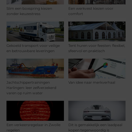
Slim een boxspring kiezen
Een werkvest kiezen voor
zonder keuzestress
comfort
Gekoeld transport voor veilige
Tent huren voor feesten: flexibel,
en betrouwbare leveringen
sfeervol en praktisch
Jachtschippertrainingen
Van idee naar merkverhaal
Harlingen: leer zelfverzekerd
varen op ruim water
Een verkeersregelaar in Zwolle
Dit is gemakkelijk een laadpaal
regelen
kopen tegenwoordig is