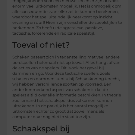
mogelijkheden voor een nieuwe zet en er zijn dus ook
enorm veel uitkomsten mogelijk. Het is onmogelijk om
alle consequenties van elke zet te kunnen berekenen,
waardoor het spel uiteindelijk neerkomt op inzicht,
ervaring en durf! Hierin zijn verschillende speelstijlen te
herkennen. Zo heeft u de agressieve, passieve,
tactische, forcerende en radicale speelstijl.
Toeval of niet?
Schaken baseert zich in tegenstelling met veel andere
bordspellen helemaal niet op toeval. Alles hangt af van
de acties van de spelers. Dit is ook het geval bij
dammen en go. Voor deze tactische spellen, zoals
schaken en dammen kunt u bij Schaakkoning terecht,
wij hebben verschillende soorten op voorraad. Een
ander kenmerkend aspect van schaken is dat de
spelers altijd over alle informatie beschikken. In theorie
zou iemand het schaakspel dus volkomen kunnen
uitrekenen. In de praktijk is het aantal mogelijke
uitkomsten echter zo groot dat zowel mens als
computer daar nog niet in staat toe zijn.
Schaakspel bij