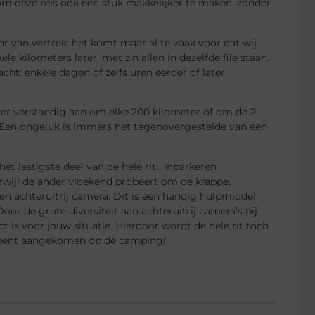
k om deze reis ook een stuk makkelijker te maken, zonder
t van vertrek: het komt maar al te vaak voor dat wij
e kilometers later, met z’n allen in dezelfde file staan.
ht: enkele dagen of zelfs uren eerder of later
er verstandig aan om elke 200 kilometer of om de 2
dt. Een ongeluk is immers het tegenovergestelde van een
t lastigste deel van de hele rit: inparkeren
erwijl de ander vloekend probeert om de krappe,
een achteruitrij camera. Dit is een handig hulpmiddel
oor de grote diversiteit aan achteruitrij camera’s bij
ct is voor jouw situatie. Hierdoor wordt de hele rit toch
e bent aangekomen op de camping!