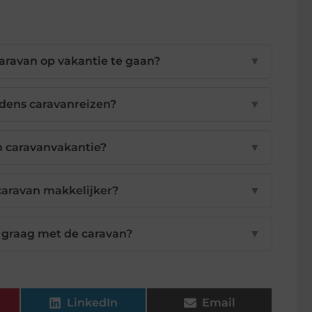
ravan op vakantie te gaan?
▼
jdens caravanreizen?
▼
en caravanvakantie?
▼
caravan makkelijker?
▼
 graag met de caravan?
▼
LinkedIn
Email