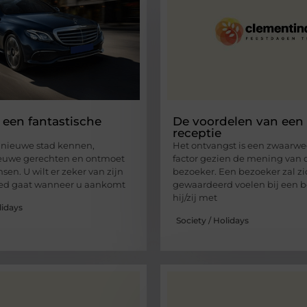
s een fantastische
De voordelen van een 
receptie
n nieuwe stad kennen,
Het ontvangst is een zwaarw
ieuwe gerechten en ontmoet
factor gezien de mening van 
en. U wilt er zeker van zijn
bezoeker. Een bezoeker zal z
oed gaat wanneer u aankomt
gewaardeerd voelen bij een b
hij/zij met
lidays
Society / Holidays