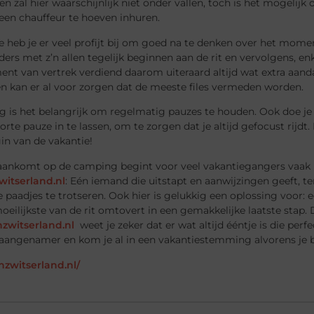
en zal hier waarschijnlijk niet onder vallen, toch is het mogelij
een chauffeur te hoeven inhuren.
e heb je er veel profijt bij om goed na te denken over het momen
ers met z’n allen tegelijk beginnen aan de rit en vervolgens, enkel
t van vertrek verdiend daarom uiteraard altijd wat extra aandac
n kan er al voor zorgen dat de meeste files vermeden worden.
 is het belangrijk om regelmatig pauzes te houden. Ook doe je 
orte pauze in te lassen, om te zorgen dat je altijd gefocust rij
in van de vakantie!
aankomt op de camping begint voor veel vakantiegangers vaak he
witserland.nl
: Eén iemand die uitstapt en aanwijzingen geeft, t
 paadjes te trotseren. Ook hier is gelukkig een oplossing voor: 
oeilijkste van de rit omtovert in een gemakkelijke laatste stap. D
zwitserland.nl
weet je zeker dat er wat altijd ééntje is die perfe
 aangenamer en kom je al in een vakantiestemming alvorens j
nzwitserland.nl/