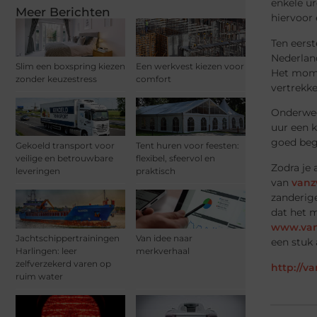
enkele ur
Meer Berichten
hiervoor 
Ten eerst
Nederland
Slim een boxspring kiezen
Een werkvest kiezen voor
Het momen
zonder keuzestress
comfort
vertrekke
Onderweg
uur een k
goed beg
Gekoeld transport voor
Tent huren voor feesten:
veilige en betrouwbare
flexibel, sfeervol en
Zodra je 
leveringen
praktisch
van
vanz
zanderige
dat het m
www.van
Jachtschippertrainingen
Van idee naar
een stuk
Harlingen: leer
merkverhaal
zelfverzekerd varen op
http://va
ruim water