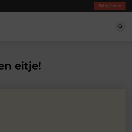
Schrijf mee
n eitje!