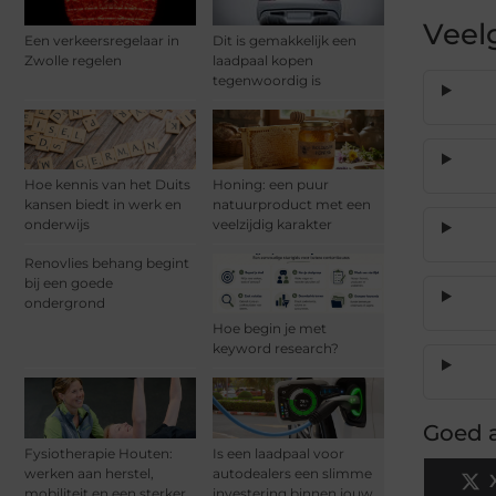
Veel
Een verkeersregelaar in
Dit is gemakkelijk een
Zwolle regelen
laadpaal kopen
tegenwoordig is
Hoe kennis van het Duits
Honing: een puur
kansen biedt in werk en
natuurproduct met een
onderwijs
veelzijdig karakter
Renovlies behang begint
bij een goede
ondergrond
Hoe begin je met
keyword research?
Goed a
Fysiotherapie Houten:
Is een laadpaal voor
werken aan herstel,
autodealers een slimme
mobiliteit en een sterker
investering binnen jouw