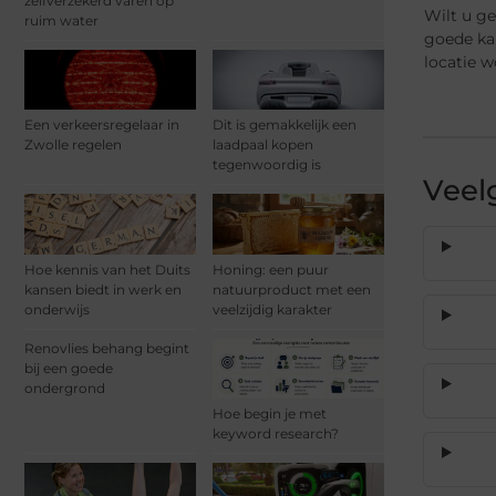
zelfverzekerd varen op
Wilt u g
ruim water
goede ka
locatie w
Een verkeersregelaar in
Dit is gemakkelijk een
Zwolle regelen
laadpaal kopen
tegenwoordig is
Veel
Hoe kennis van het Duits
Honing: een puur
kansen biedt in werk en
natuurproduct met een
onderwijs
veelzijdig karakter
Renovlies behang begint
bij een goede
ondergrond
Hoe begin je met
keyword research?