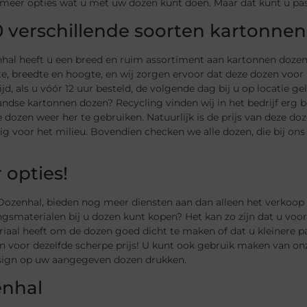
meer opties wat u met uw dozen kunt doen. Maar dat kunt u pas 
0 verschillende soorten kartonne
hal heeft u een breed en ruim assortiment aan kartonnen dozen 
te, breedte en hoogte, en wij zorgen ervoor dat deze dozen voo
ijd, als u vóór 12 uur besteld, de volgende dag bij u op locatie ge
ndse kartonnen dozen? Recycling vinden wij in het bedrijf erg
 dozen weer her te gebruiken. Natuurlijk is de prijs van deze d
ig voor het milieu. Bovendien checken we alle dozen, die bij on
 opties!
Dozenhal, bieden nog meer diensten aan dan alleen het verkoop v
gsmaterialen bij u dozen kunt kopen? Het kan zo zijn dat u voor 
iaal heeft om de dozen goed dicht te maken of dat u kleinere pa
 voor dezelfde scherpe prijs! U kunt ook gebruik maken van onz
sign op uw aangegeven dozen drukken.
nhal