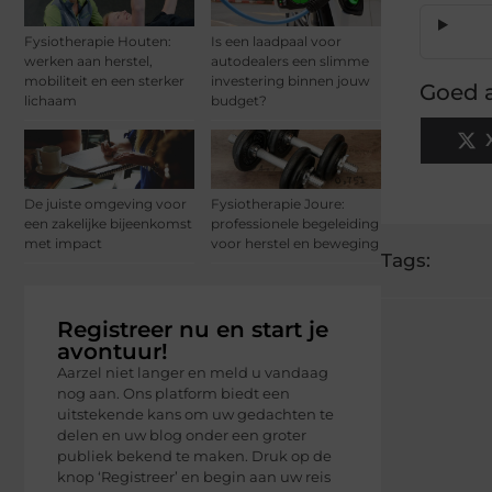
Fysiotherapie Houten:
Is een laadpaal voor
werken aan herstel,
autodealers een slimme
mobiliteit en een sterker
investering binnen jouw
Goed a
lichaam
budget?
De juiste omgeving voor
Fysiotherapie Joure:
een zakelijke bijeenkomst
professionele begeleiding
met impact
voor herstel en beweging
Tags:
Registreer nu en start je
avontuur!
Aarzel niet langer en meld u vandaag
nog aan. Ons platform biedt een
uitstekende kans om uw gedachten te
delen en uw blog onder een groter
publiek bekend te maken. Druk op de
knop ‘Registreer’ en begin aan uw reis