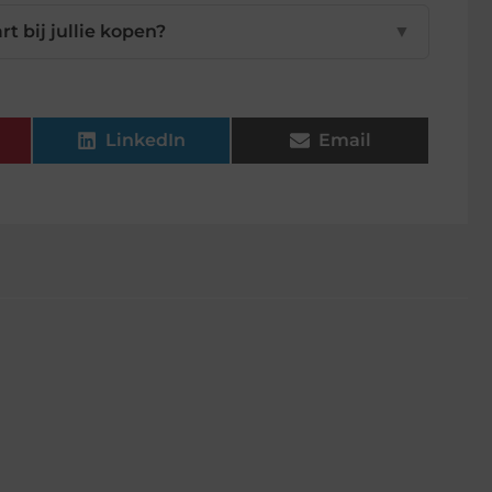
t bij jullie kopen?
▼
LinkedIn
Email