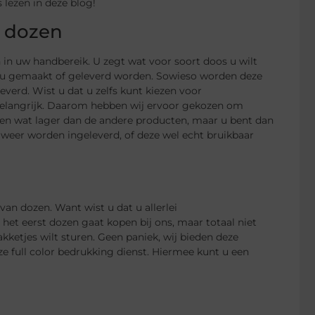
lezen in deze blog!
n dozen
in uw handbereik. U zegt wat voor soort doos u wilt
r u gemaakt of geleverd worden. Sowieso worden deze
leverd. Wist u dat u zelfs kunt kiezen voor
 belangrijk. Daarom hebben wij ervoor gekozen om
ozen wat lager dan de andere producten, maar u bent dan
s weer worden ingeleverd, of deze wel echt bruikbaar
an dozen. Want wist u dat u allerlei
het eerst dozen gaat kopen bij ons, maar totaal niet
kketjes wilt sturen. Geen paniek, wij bieden deze
e full color bedrukking dienst. Hiermee kunt u een