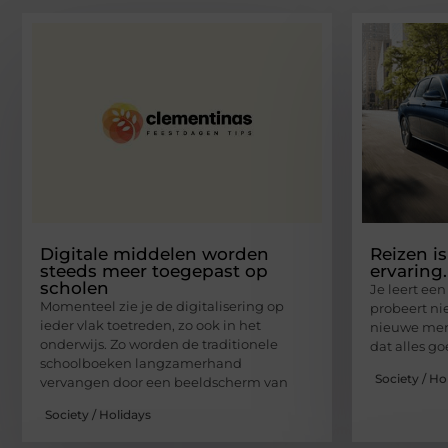
Digitale middelen worden
Reizen i
steeds meer toegepast op
ervaring.
scholen
Je leert ee
Momenteel zie je de digitalisering op
probeert n
ieder vlak toetreden, zo ook in het
nieuwe mens
onderwijs. Zo worden de traditionele
dat alles g
schoolboeken langzamerhand
Society / Ho
vervangen door een beeldscherm van
Society / Holidays