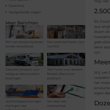
nog veel 
Dozenhal
2.50
Veelgestelde vragen
Bij Dozen
Meer Berichten
qua leng
dozen alt
tweedeha
gebruikte
Slim een boxspring kiezen
Een werkvest kiezen voor
zonder keuzestress
comfort
beter bez
zijn.
Meer
Gekoeld transport voor
Tent huren voor feesten:
Wij, van 
veilige en betrouwbare
flexibel, sfeervol en
verpakkin
leveringen
praktisch
het mater
producten
eigen de
Doze
Jachtschippertrainingen
Van idee naar
Harlingen: leer
merkverhaal