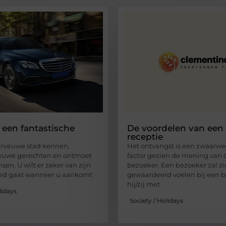
s een fantastische
De voordelen van een 
receptie
n nieuwe stad kennen,
Het ontvangst is een zwaarw
ieuwe gerechten en ontmoet
factor gezien de mening van 
en. U wilt er zeker van zijn
bezoeker. Een bezoeker zal z
oed gaat wanneer u aankomt
gewaardeerd voelen bij een b
hij/zij met
lidays
Society / Holidays