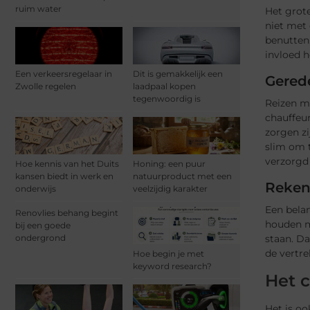
ruim water
Het grote
niet met 
benutten.
invloed h
Een verkeersregelaar in
Dit is gemakkelijk een
Gered
Zwolle regelen
laadpaal kopen
tegenwoordig is
Reizen m
chauffeu
zorgen zi
slim om t
verzorgd 
Hoe kennis van het Duits
Honing: een puur
kansen biedt in werk en
natuurproduct met een
Reken
onderwijs
veelzijdig karakter
Een belan
Renovlies behang begint
houden me
bij een goede
ondergrond
staan. Da
de vertre
Hoe begin je met
keyword research?
Het 
Het is oo