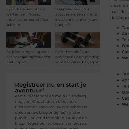
vervoerd 
Fysiotherapie Houten:
Is een laadpaal voor
naar de l
werken aan herstel,
autodealers een slimme
de vliegr
mobiliteit en een sterker
investering binnen jouw
lichaam
budget?
Tax
Adr
Tel
Ope
Cat
De juiste omgeving voor
Fysiotherapie Joure:
een zakelijke bijeenkomst
professionele begeleiding
Web
met impact
voor herstel en beweging
Tax
Adr
Registreer nu en start je
Tel
avontuur!
Ope
Aarzel niet langer en meld u vandaag
Cat
nog aan. Ons platform biedt een
Web
uitstekende kans om uw gedachten te
delen en uw blog onder een groter
publiek bekend te maken. Druk op de
knop ‘Registreer’ en begin aan uw reis
naar meer zichtbaarheid en groei.