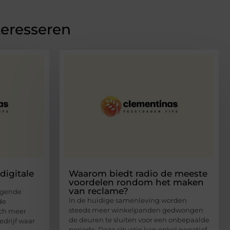
teresseren
digitale
Waarom biedt radio de meeste
voordelen rondom het maken
van reclame?
egende
In de huidige samenleving worden
de
steeds meer winkelpanden gedwongen
ich meer
de deuren te sluiten voor een onbepaalde
edrijf waar
periode. Deze situatie kan enkel negatief