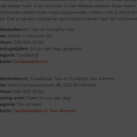
die lekker ruim is en voorzien is van lekkere stoelen. Daar neem 
uchthaven alleen maar nog rustgevender maken. Het is altijd fi
eis. Dat je op een rustige en geruisloze manier naar de luchtha
ibestellen.nl
| Taxi en Schiphol taxi
es:
James Cookroute 99
efoon:
036-200 22 65
ningstijden:
24 uur per dag geopend
egorie:
Taxibedrijf
site:
Taxibestellen.nl
ibestellen.nl
| Goedkope Taxi en Schiphol taxi Almere
es:
Walt Disneyplantsoen 38, 1325 RH Almere
efoon:
036-200 22 65
ning uren:
Open 24 uur per dag
egorie:
Taxi Almere
site:
Taxibestellen.nl Taxi Almere