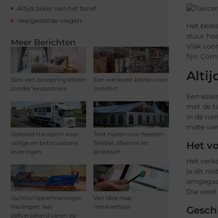
Altijd zeker van het tarief
Veelgestelde vragen
Het best
stuur hoe
Meer Berichten
Vlak voor
fijn. Com
Altij
Slim een boxspring kiezen
Een werkvest kiezen voor
zonder keuzestress
comfort
Een essen
met de ta
in de ru
mate van 
Gekoeld transport voor
Tent huren voor feesten:
veilige en betrouwbare
flexibel, sfeervol en
Het vo
leveringen
praktisch
Het verke
je dit ni
omgegaan 
Die weet 
Jachtschippertrainingen
Van idee naar
Harlingen: leer
merkverhaal
Geschi
zelfverzekerd varen op