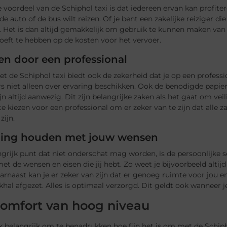
 voordeel van de Schiphol taxi is dat iedereen ervan kan profite
de auto of de bus wilt reizen. Of je bent een zakelijke reiziger d
 Het is dan altijd gemakkelijk om gebruik te kunnen maken van 
oeft te hebben op de kosten voor het vervoer.
en door een professional
et de Schiphol taxi biedt ook de zekerheid dat je op een profe
rs niet alleen over ervaring beschikken. Ook de benodigde pap
jn altijd aanwezig. Dit zijn belangrijke zaken als het gaat om veil
e kiezen voor een professional om er zeker van te zijn dat alle
zijn.
ing houden met jouw wensen
grijk punt dat niet onderschat mag worden, is de persoonlijke s
t de wensen en eisen die jij hebt. Zo weet je bijvoorbeeld altijd 
arnaast kan je er zeker van zijn dat er genoeg ruimte voor jou e
khal afgezet. Alles is optimaal verzorgd. Dit geldt ook wanneer 
comfort van hoog niveau
k belangrijk om te benadrukken hoe fijn het is om met de Schiphol 