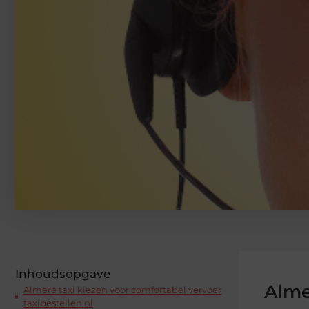
Inhoudsopgave
Alme
Almere taxi kiezen voor comfortabel vervoer
taxibestellen.nl