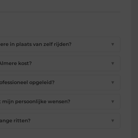
re in plaats van zelf rijden?
▼
 Almere kost?
▼
rofessioneel opgeleid?
▼
t mijn persoonlijke wensen?
▼
lange ritten?
▼