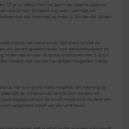
ren. Of je nu lekker met het gezin op vakantie gaat en
ie de reistijd naar Schiphol nog even optimaal wil
taxivervoer dat helemaal op maat is. Zonder dat dit een
ssionele manier vervoerd wordt. Dat komt omdat de
ieren om op een goede manier voor personenvervoer te
ig reizen van en naar de grote luchthaven. Het is altijd
 zaken rondom het vervoer op de best mogelijke manier
ervice. Het is in grote mate mogelijk om rekening te
zeker dat de Schiphol taxi op tijd voor de deur zal
n jouw bagage zal zijn. Je wordt netjes voor de deur van
je juist opgehaald wordt van de luchthaven.
taxi te reizen. Het is altijd zo dat je in een auto wordt