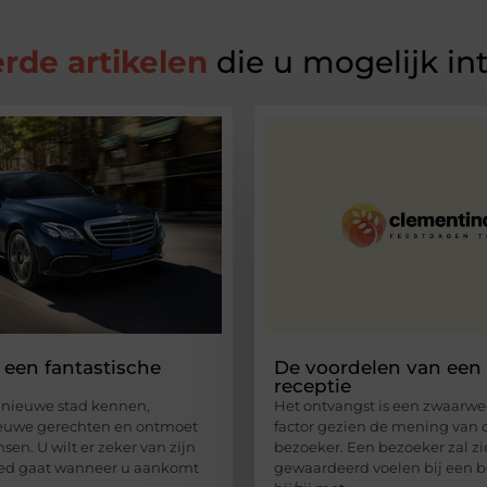
rde artikelen
die u mogelijk in
s een fantastische
De voordelen van een 
receptie
n nieuwe stad kennen,
Het ontvangst is een zwaarw
ieuwe gerechten en ontmoet
factor gezien de mening van 
en. U wilt er zeker van zijn
bezoeker. Een bezoeker zal z
oed gaat wanneer u aankomt
gewaardeerd voelen bij een b