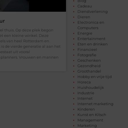
Blog
Cadeau
Dienstverlening
Dieren
ur
Electronica en
Computers
snel thuis. Op deze plek begon
Energie
et een kleine winkel. Deze
Entertainment
kels van heel Rotterdam en
Eten en drinken
is de vierde generatie al aan het
Financieel
staat uit vooral
Fotografie
en planners. Vrouwen en mannen
Geschenken
Gezondheid
Groothandel
Hobby en vrije tijd
Horeca
Huishoudelijk
Industrie
Internet
Internet marketing
Kinderen
Kunst en Kitsch
Management
Marketing