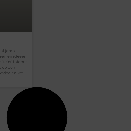
al jaren
sen en ideeën
n 100% inlands
o op een
 bedoelen we