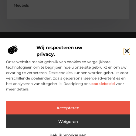
Meubels
Wij respecteren uw
privacy.
Over Clementinas
Clementinas.nl – Ontdek de kleine wonderen van het
Onze website maakt gebruik van cookies en vergelijkbare
dagelijks leven.
Verken inspirerende blogs en artikelen die het
technologieën om te begrijpen hoe u onze site gebruikt en om uw
gewone buitengewoon maken.
ervaring te verbeteren. Deze cookies kunnen worden gebruikt voor
verschillende doeleinden, zoals gepersonaliseerde advertenties en
Bericht categorie
het analyseren van sitegebruik. Raadpleeg ons
cookiebeleid
voor
meer details.
Accepteren
Main Links
Goedkope Linkbuilding: Slim en Effectief Je Website Groeien Zonder Grote Kosten
Geld Verdienen met je Website: Zo Zet Je Jouw Online Idee Om in Echt Inkomen
Weigeren
Bekijk Voorkeuren