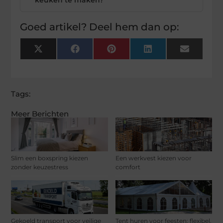
Goed artikel? Deel hem dan op:
X
Facebook
Pinterest
LinkedIn
Email
(Twitter)
Tags:
Meer Berichten
Slim een boxspring kiezen
Een werkvest kiezen voor
zonder keuzestress
comfort
Gekoeld transport voor veilige
Tent huren voor feesten: flexibel,