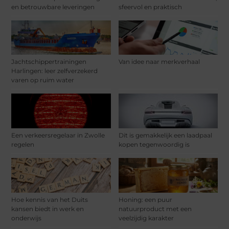
en betrouwbare leveringen
sfeervol en praktisch
Jachtschippertrainingen
Van idee naar merkverhaal
Harlingen: leer zelfverzekerd
varen op ruim water
Een verkeersregelaar in Zwolle
Dit is gemakkelijk een laadpaal
regelen
kopen tegenwoordig is
Hoe kennis van het Duits
Honing: een puur
kansen biedt in werk en
natuurproduct met een
onderwijs
veelzijdig karakter