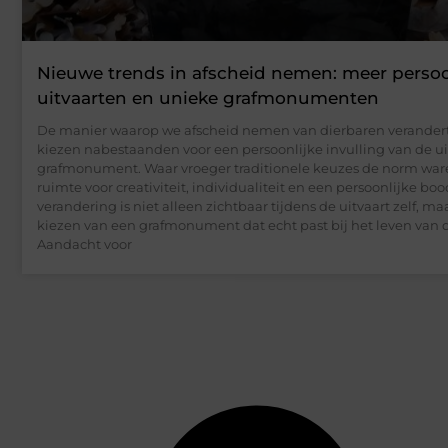
Nieuwe trends in afscheid nemen: meer persoo
uitvaarten en unieke grafmonumenten
De manier waarop we afscheid nemen van dierbaren verandert
kiezen nabestaanden voor een persoonlijke invulling van de ui
grafmonument. Waar vroeger traditionele keuzes de norm waren
ruimte voor creativiteit, individualiteit en een persoonlijke b
verandering is niet alleen zichtbaar tijdens de uitvaart zelf, ma
kiezen van een grafmonument dat echt past bij het leven van 
Aandacht voor