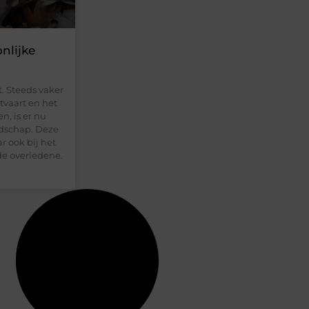
nlijke
. Steeds vaker
tvaart en het
, is er nu
oodschap. Deze
ar ook bij het
de overledene.