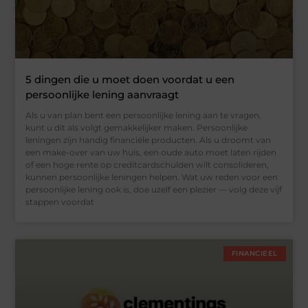
5 dingen die u moet doen voordat u een
persoonlijke lening aanvraagt
Als u van plan bent een persoonlijke lening aan te vragen,
kunt u dit als volgt gemakkelijker maken. Persoonlijke
leningen zijn handig financiële producten. Als u droomt van
een make-over van uw huis, een oude auto moet laten rijden
of een hoge rente op creditcardschulden wilt consolideren,
kunnen persoonlijke leningen helpen. Wat uw reden voor een
persoonlijke lening ook is, doe uzelf een plezier — volg deze vijf
stappen voordat
FINANCIEEL