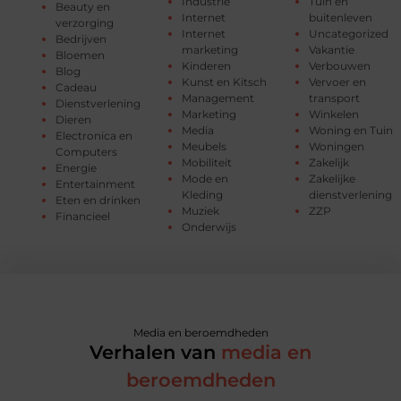
Industrie
Tuin en
Beauty en
Internet
buitenleven
verzorging
Internet
Uncategorized
Bedrijven
marketing
Vakantie
Bloemen
Kinderen
Verbouwen
Blog
Kunst en Kitsch
Vervoer en
Cadeau
Management
transport
Dienstverlening
Marketing
Winkelen
Dieren
Media
Woning en Tuin
Electronica en
Meubels
Woningen
Computers
Mobiliteit
Zakelijk
Energie
Mode en
Zakelijke
Entertainment
Kleding
dienstverlening
Eten en drinken
Muziek
ZZP
Financieel
Onderwijs
Media en beroemdheden
Verhalen van
media en
beroemdheden