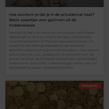
Hoe voorkom je dat je in de schuldenval trapt?
Beste spaartips voor gezinnen uit de
middenklasse
Vandaag de dag is de wereld van eenvoudige maandelijkse
afbetalingen en directe contante leningen verstrekt door
verschillende banken en financieringsmaatschappijen. Dit
maakt het niet alleen gemakkelijk om aan financiële
behoeften op korte of lange termijn te voldoen, maar ook om
activa zoals huis, auto, gadgets enz. te verwerven voor het
gemak van leven. Verschillende aanbiedingen, aantrekkelijke
rentetarieven, gratis EMIS, ruilaanbiedingen lokken vaak om
deze kansen te grijpen. Zelfs deze faciliteiten
FINANCIEEL