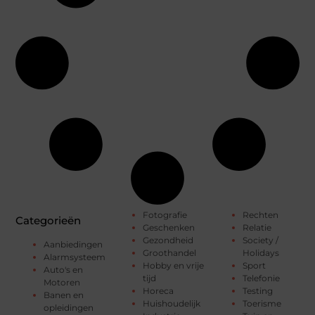
Fotografie
Rechten
Categorieën
Geschenken
Relatie
Gezondheid
Society /
Aanbiedingen
Groothandel
Holidays
Alarmsysteem
Hobby en vrije
Sport
Auto's en
tijd
Telefonie
Motoren
Horeca
Testing
Banen en
Huishoudelijk
Toerisme
opleidingen