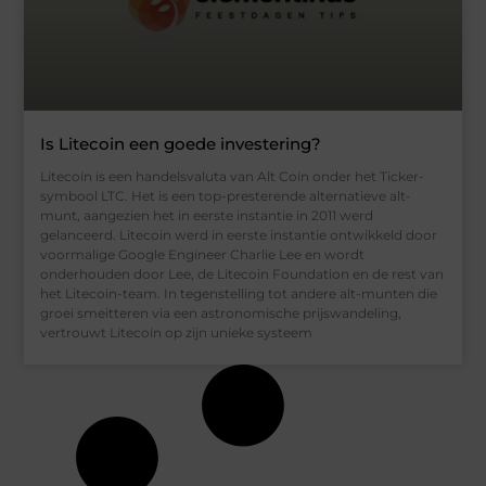
Is Litecoin een goede investering?
Litecoin is een handelsvaluta van Alt Coin onder het Ticker-
symbool LTC. Het is een top-presterende alternatieve alt-
munt, aangezien het in eerste instantie in 2011 werd
gelanceerd. Litecoin werd in eerste instantie ontwikkeld door
voormalige Google Engineer Charlie Lee en wordt
onderhouden door Lee, de Litecoin Foundation en de rest van
het Litecoin-team. In tegenstelling tot andere alt-munten die
groei smeitteren via een astronomische prijswandeling,
vertrouwt Litecoin op zijn unieke systeem