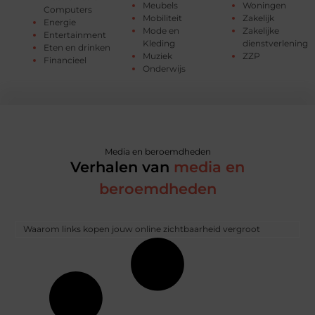
Meubels
Woningen
Computers
Mobiliteit
Zakelijk
Energie
Mode en
Zakelijke
Entertainment
Kleding
dienstverlening
Eten en drinken
Muziek
ZZP
Financieel
Onderwijs
Media en beroemdheden
Verhalen van
media en
beroemdheden
Waarom links kopen jouw online zichtbaarheid vergroot