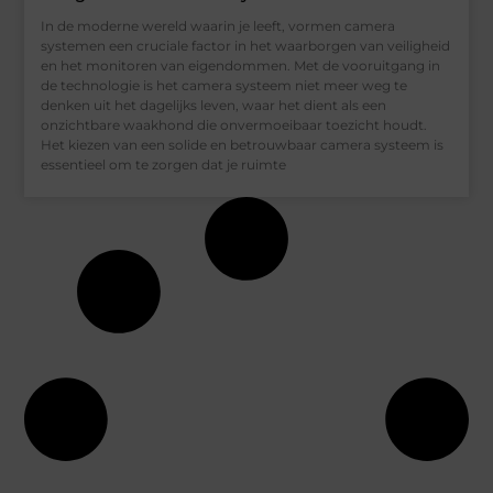
In de moderne wereld waarin je leeft, vormen camera
systemen een cruciale factor in het waarborgen van veiligheid
en het monitoren van eigendommen. Met de vooruitgang in
de technologie is het camera systeem niet meer weg te
denken uit het dagelijks leven, waar het dient als een
onzichtbare waakhond die onvermoeibaar toezicht houdt.
Het kiezen van een solide en betrouwbaar camera systeem is
essentieel om te zorgen dat je ruimte