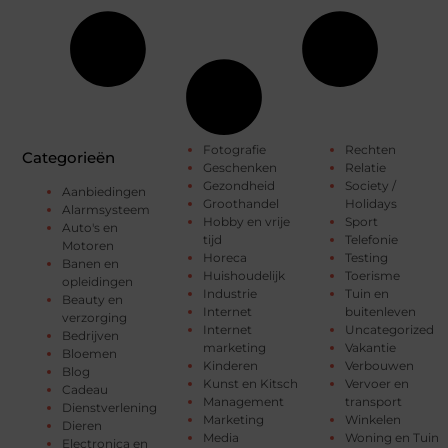
Fotografie
Rechten
Categorieën
Geschenken
Relatie
Gezondheid
Society /
Aanbiedingen
Groothandel
Holidays
Alarmsysteem
Hobby en vrije
Sport
Auto's en
tijd
Telefonie
Motoren
Horeca
Testing
Banen en
Huishoudelijk
Toerisme
opleidingen
Industrie
Tuin en
Beauty en
Internet
buitenleven
verzorging
Internet
Uncategorized
Bedrijven
marketing
Vakantie
Bloemen
Kinderen
Verbouwen
Blog
Kunst en Kitsch
Vervoer en
Cadeau
Management
transport
Dienstverlening
Marketing
Winkelen
Dieren
Media
Woning en Tuin
Electronica en