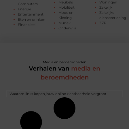
Meubels
Woningen
Computers
Mobiliteit
Zakelijk
Energie
Mode en
Zakelijke
Entertainment
Kleding
dienstverlening
Eten en drinken
Muziek
ZZP
Financieel
Onderwijs
Media en beroemdheden
Verhalen van
media en
beroemdheden
Waarom links kopen jouw online zichtbaarheid vergroot