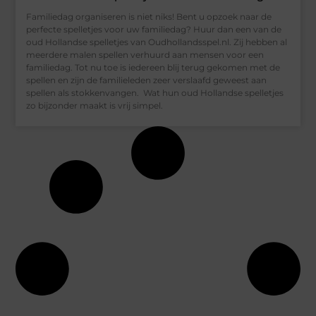
Familiedag organiseren is niet niks! Bent u opzoek naar de
perfecte spelletjes voor uw familiedag? Huur dan een van de
oud Hollandse spelletjes van Oudhollandsspel.nl. Zij hebben al
meerdere malen spellen verhuurd aan mensen voor een
familiedag. Tot nu toe is iedereen blij terug gekomen met de
spellen en zijn de familieleden zeer verslaafd geweest aan
spellen als stokkenvangen. Wat hun oud Hollandse spelletjes
zo bijzonder maakt is vrij simpel.