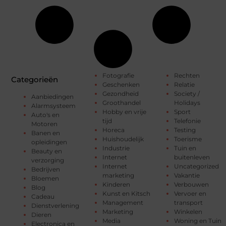
Fotografie
Rechten
Categorieën
Geschenken
Relatie
Gezondheid
Society /
Aanbiedingen
Groothandel
Holidays
Alarmsysteem
Hobby en vrije
Sport
Auto's en
tijd
Telefonie
Motoren
Horeca
Testing
Banen en
Huishoudelijk
Toerisme
opleidingen
Industrie
Tuin en
Beauty en
Internet
buitenleven
verzorging
Internet
Uncategorized
Bedrijven
marketing
Vakantie
Bloemen
Kinderen
Verbouwen
Blog
Kunst en Kitsch
Vervoer en
Cadeau
Management
transport
Dienstverlening
Marketing
Winkelen
Dieren
Media
Woning en Tuin
Electronica en