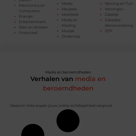
Media
Woning en Tuin
Electronica en
Meubels
Woningen
Computers
Mobiliteit
Zakelijk
Energie
Mode en
Zakelijke
Entertainment
Kleding
dienstverlening
Eten en drinken
Muziek
ZZP
Financieel
Onderwijs
Media en beroemdheden
Verhalen van
media en
beroemdheden
Waarom links kopen jouw online zichtbaarheid vergroot