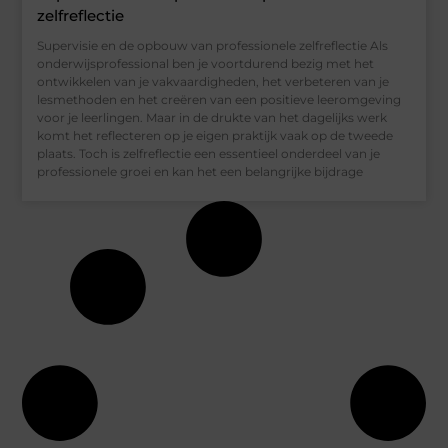
zelfreflectie
Supervisie en de opbouw van professionele zelfreflectie Als
onderwijsprofessional ben je voortdurend bezig met het
ontwikkelen van je vakvaardigheden, het verbeteren van je
lesmethoden en het creëren van een positieve leeromgeving
voor je leerlingen. Maar in de drukte van het dagelijks werk
komt het reflecteren op je eigen praktijk vaak op de tweede
plaats. Toch is zelfreflectie een essentieel onderdeel van je
professionele groei en kan het een belangrijke bijdrage