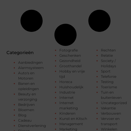
Fotografie
Rechten
Categorieën
Geschenken
Relatie
Gezondheid
Society /
Aanbiedingen
Groothandel
Holidays
Alarmsysteem
Hobby en vrije
Sport
Auto's en
tijd
Telefonie
Motoren
Horeca
Testing
Banen en
Huishoudelijk
Toerisme
opleidingen
Industrie
Tuin en
Beauty en
Internet
buitenleven
verzorging
Internet
Uncategorized
Bedrijven
marketing
Vakantie
Bloemen
Kinderen
Verbouwen
Blog
Kunst en Kitsch
Vervoer en
Cadeau
Management
transport
Dienstverlening
Marketing
Winkelen
Dieren