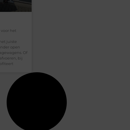
 voor het
et juiste
onder open
gagewagens. Of
afvoeren, bij
fiteert