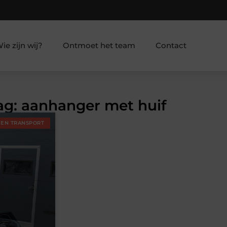
ie zijn wij?
Ontmoet het team
Contact
Tag: aanhanger met huif
 EN TRANSPORT