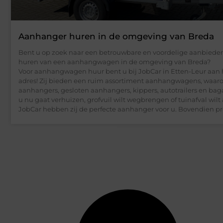
Aanhanger huren in de omgeving van Breda
Bent u op zoek naar een betrouwbare en voordelige aanbieder
huren van een aanhangwagen in de omgeving van Breda?
Voor aanhangwagen huur bent u bij JobCar in Etten-Leur aan h
adres! Zij bieden een ruim assortiment aanhangwagens, waar
aanhangers, gesloten aanhangers, kippers, autotrailers en ba
u nu gaat verhuizen, grofvuil wilt wegbrengen of tuinafval wilt 
JobCar hebben zij de perfecte aanhanger voor u. Bovendien pro