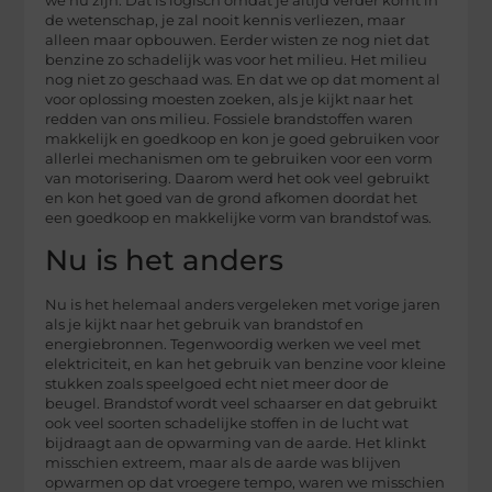
we nu zijn. Dat is logisch omdat je altijd verder komt in
de wetenschap, je zal nooit kennis verliezen, maar
alleen maar opbouwen. Eerder wisten ze nog niet dat
benzine zo schadelijk was voor het milieu. Het milieu
nog niet zo geschaad was. En dat we op dat moment al
voor oplossing moesten zoeken, als je kijkt naar het
redden van ons milieu. Fossiele brandstoffen waren
makkelijk en goedkoop en kon je goed gebruiken voor
allerlei mechanismen om te gebruiken voor een vorm
van motorisering. Daarom werd het ook veel gebruikt
en kon het goed van de grond afkomen doordat het
een goedkoop en makkelijke vorm van brandstof was.
Nu is het anders
Nu is het helemaal anders vergeleken met vorige jaren
als je kijkt naar het gebruik van brandstof en
energiebronnen. Tegenwoordig werken we veel met
elektriciteit, en kan het gebruik van benzine voor kleine
stukken zoals speelgoed echt niet meer door de
beugel. Brandstof wordt veel schaarser en dat gebruikt
ook veel soorten schadelijke stoffen in de lucht wat
bijdraagt aan de opwarming van de aarde. Het klinkt
misschien extreem, maar als de aarde was blijven
opwarmen op dat vroegere tempo, waren we misschien