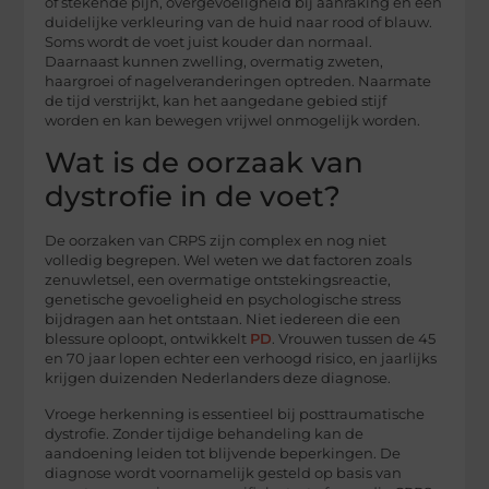
of stekende pijn, overgevoeligheid bij aanraking en een
duidelijke verkleuring van de huid naar rood of blauw.
Soms wordt de voet juist kouder dan normaal.
Daarnaast kunnen zwelling, overmatig zweten,
haargroei of nagelveranderingen optreden. Naarmate
de tijd verstrijkt, kan het aangedane gebied stijf
worden en kan bewegen vrijwel onmogelijk worden.
Wat is de oorzaak van
dystrofie in de voet?
De oorzaken van CRPS zijn complex en nog niet
volledig begrepen. Wel weten we dat factoren zoals
zenuwletsel, een overmatige ontstekingsreactie,
genetische gevoeligheid en psychologische stress
bijdragen aan het ontstaan. Niet iedereen die een
blessure oploopt, ontwikkelt
PD
. Vrouwen tussen de 45
en 70 jaar lopen echter een verhoogd risico, en jaarlijks
krijgen duizenden Nederlanders deze diagnose.
Vroege herkenning is essentieel bij posttraumatische
dystrofie. Zonder tijdige behandeling kan de
aandoening leiden tot blijvende beperkingen. De
diagnose wordt voornamelijk gesteld op basis van