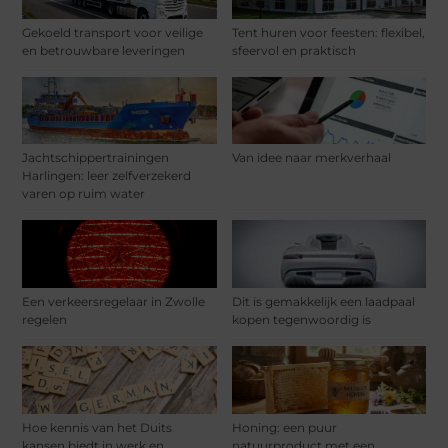
Gekoeld transport voor veilige
Tent huren voor feesten: flexibel,
en betrouwbare leveringen
sfeervol en praktisch
Jachtschippertrainingen
Van idee naar merkverhaal
Harlingen: leer zelfverzekerd
varen op ruim water
Een verkeersregelaar in Zwolle
Dit is gemakkelijk een laadpaal
regelen
kopen tegenwoordig is
Hoe kennis van het Duits
Honing: een puur
kansen biedt in werk en
natuurproduct met een