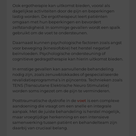
Ook ergotherapie kan uitkomst bieden, vooral als
dagelijkse activiteiten door de pijn en beperkingen
lastig worden. De ergotherapeut leert patiënten
omgaan met hun beperkingen en bevordert
zelfstandigheid. In sommige gevallen wordt een spalk
gebruikt om de voet te ondersteunen.
Daarnaast kunnen psychologische factoren zoals angst
voor beweging (kinesiofobie) het herstel negatief
beïnvloeden. Psychologische ondersteuning of
cognitieve gedragstherapie kan hierin uitkomst bieden.
In ernstige gevallen kan aanvullende behandeling
nodig zijn, zoals zenuwblokkades of gespecialiseerde
revalidatieprogramma’s in pijncentra. Technieken zoals
TENS (Transcutane Elektrische Neuro Stimulatie)
worden soms ingezet om de pijn te verminderen.
Posttraumatische dystrofie in de
voet
is een complexe
aandoening die vraagt om een snelle en integrale
aanpak. Met de juiste behandeling is herstel mogelijk,
maar vroegtijdige herkenning en een intensieve
samenwerking tussen patiënt en behandelteam zijn
daarbij van cruciaal belang.