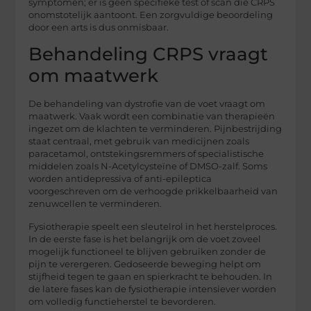
symptomen; er is geen specifieke test of scan die CRPS
onomstotelijk aantoont. Een zorgvuldige beoordeling
door een arts is dus onmisbaar.
Behandeling CRPS vraagt
om maatwerk
De behandeling van dystrofie van de voet vraagt om
maatwerk. Vaak wordt een combinatie van therapieën
ingezet om de klachten te verminderen. Pijnbestrijding
staat centraal, met gebruik van medicijnen zoals
paracetamol, ontstekingsremmers of specialistische
middelen zoals N-Acetylcysteïne of DMSO-zalf. Soms
worden antidepressiva of anti-epileptica
voorgeschreven om de verhoogde prikkelbaarheid van
zenuwcellen te verminderen.
Fysiotherapie speelt een sleutelrol in het herstelproces.
In de eerste fase is het belangrijk om de voet zoveel
mogelijk functioneel te blijven gebruiken zonder de
pijn te verergeren. Gedoseerde beweging helpt om
stijfheid tegen te gaan en spierkracht te behouden. In
de latere fases kan de fysiotherapie intensiever worden
om volledig functieherstel te bevorderen.