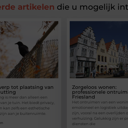
rde artikelen
die u mogelijk in
erp tot plaatsing van
Zorgeloos wonen:
utting
professionele ontruim
Friesland
ng is meer dan alleen een
Het ontruimen van een woni
an je tuin. Het biedt privacy,
emotioneel en logistiek uitd
n kan zelfs een esthetische
zijn, vooral na een overlijden o
zijn aan je buitenruimte.
verhuizing. Gelukkig zijn er p
en
diensten die