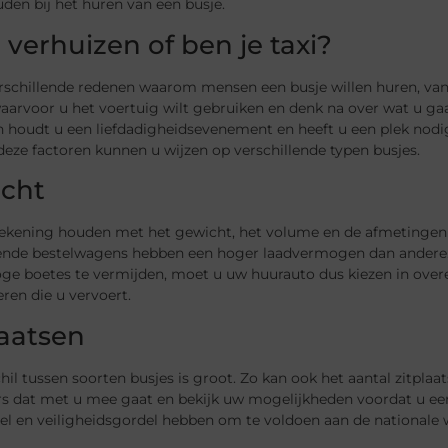
den bij het huren van een busje.
 verhuizen of ben je taxi?
erschillende redenen waarom mensen een busje willen huren, van 
waarvoor u het voertuig wilt gebruiken en denk na over wat u ga
n houdt u een liefdadigheidsevenement en heeft u een plek nodi
 deze factoren kunnen u wijzen op verschillende typen busjes.
cht
ekening houden met het gewicht, het volume en de afmetingen 
lende bestelwagens hebben een hoger laadvermogen dan andere. 
ge boetes te vermijden, moet u uw huurauto dus kiezen in ov
ren die u vervoert.
laatsen
hil tussen soorten busjes is groot. Zo kan ook het aantal zitplaa
rs dat met u mee gaat en bekijk uw mogelijkheden voordat u een
oel en veiligheidsgordel hebben om te voldoen aan de nationale