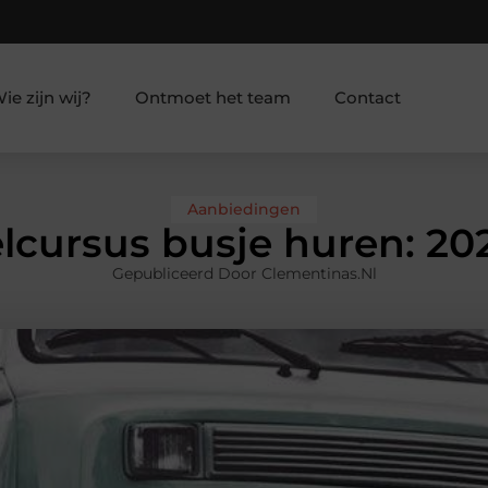
ie zijn wij?
Ontmoet het team
Contact
Aanbiedingen
lcursus busje huren: 202
Gepubliceerd Door Clementinas.nl