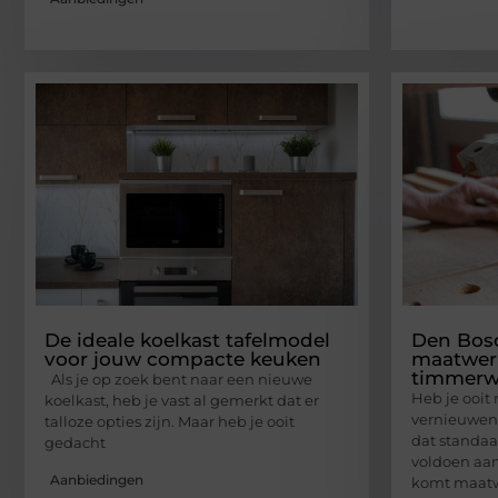
De ideale koelkast tafelmodel
Den Bosc
voor jouw compacte keuken
maatwer
timmerw
Als je op zoek bent naar een nieuwe
Heb je ooit
koelkast, heb je vast al gemerkt dat er
vernieuwen 
talloze opties zijn. Maar heb je ooit
dat standaa
gedacht
voldoen aan
Aanbiedingen
komt maat