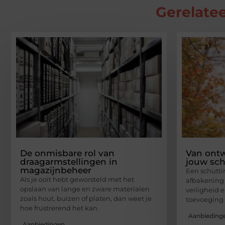
Gerelatee
De onmisbare rol van
Van ontw
draagarmstellingen in
jouw sch
magazijnbeheer
Een schutti
Als je ooit hebt geworsteld met het
afbakening v
opslaan van lange en zware materialen
veiligheid e
zoals hout, buizen of platen, dan weet je
toevoeging 
hoe frustrerend het kan
Aanbieding
Aanbiedingen