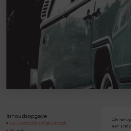
Inhoudsopgave
Als het g
Ga je verhuizen of ben je taxi?
een scala
Gewicht