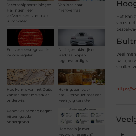
Hoo
Jachtschippertrainingen
Van idee naar
Harlingen: leer
merkverhaal
zelfverzekerd varen op
Het kan z
ruim water
van small
bestelwa
Bul
Een verkeersregelaar in
Dit is gemakkelijk een
Veel men
Zwolle regelen
laadpaal kopen
partijen 
tegenwoordig is
spullen 
https://
Hoe kennis van het Duits
Honing: een puur
kansen biedt in werk en
natuurproduct met een
onderwijs
veelzijdig karakter
Renovlies behang begint
bij een goede
Veel
ondergrond
Hoe begin je met
keyword research?