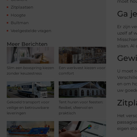
moet hou
Zitplaatsen
Ga je
Hoogte
Bultman
Er zijn v
Veelgestelde vragen
uzelf af 
Misschie
Meer Berichten
slaan. Al
Gewi
Slim een boxspring kiezen
Een werkvest kiezen voor
U moet r
zonder keuzestress
comfort
Verschil
en om ho
uw goede
Zitp
Gekoeld transport voor
Tent huren voor feesten:
veilige en betrouwbare
flexibel, sfeervol en
leveringen
praktisch
Het versc
passagie
eigen st