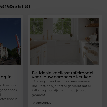
teresseren
De ideale koelkast tafelmodel
ing in
voor jouw compacte keuken
Als je op zoek bent naar een nieuwe
ng kan een
koelkast, heb je vast al gemerkt dat er
agende taak
talloze opties zijn. Maar heb je ooit
f
gedacht
rofessionele
Aanbiedingen