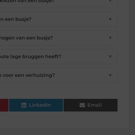
t kiezen van een busje?
▼
in een busje?
▼
mogen van een busje?
▼
route lage bruggen heeft?
▼
n voor een verhuizing?
▼
LinkedIn
Email