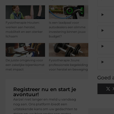
Fysiotherapie Houten:
Is een laadpaal voor
werken aan herstel,
autodealers een slimme
mobiliteit en een sterker
investering binnen jouw
lichaam
budget?
De juiste omgeving voor
Fysiotherapie Joure:
een zakelijke bijeenkomst
professionele begeleiding
met impact
voor herstel en beweging
Goed a
Registreer nu en start je
avontuur!
Aarzel niet langer en meld u vandaag
nog aan. Ons platform biedt een
uitstekende kans om uw gedachten te
delen en uw blog onder een groter