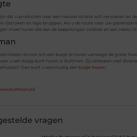
gte
ijn dat u producten naar een nieuwe locatie wilt vervoeren en d
e rijstroken en lage bruggen. Als u de route naar uw gewenste loc
gen moet huren die aan de beperkingen voldoet en een reeks ri
tman
sen kiezen ervoor om een busje te huren vanwege de grote hoev
waar u een busje kunt huren is Bultman. Zij verkopen veel diverse
verhuizen? Dan kunt u eenvoudig een
busje huren
.
www.bultman.nl/
gestelde vragen