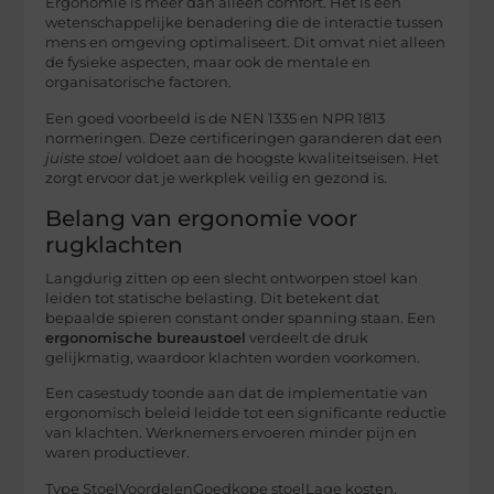
Ergonomie is meer dan alleen comfort. Het is een
wetenschappelijke benadering die de interactie tussen
mens en omgeving optimaliseert. Dit omvat niet alleen
de fysieke aspecten, maar ook de mentale en
organisatorische factoren.
Een goed voorbeeld is de NEN 1335 en NPR 1813
normeringen. Deze certificeringen garanderen dat een
juiste stoel
voldoet aan de hoogste kwaliteitseisen. Het
zorgt ervoor dat je werkplek veilig en gezond is.
Belang van ergonomie voor
rugklachten
Langdurig zitten op een slecht ontworpen stoel kan
leiden tot statische belasting. Dit betekent dat
bepaalde spieren constant onder spanning staan. Een
ergonomische bureaustoel
verdeelt de druk
gelijkmatig, waardoor klachten worden voorkomen.
Een casestudy toonde aan dat de implementatie van
ergonomisch beleid leidde tot een significante reductie
van klachten. Werknemers ervoeren minder pijn en
waren productiever.
Type StoelVoordelenGoedkope stoelLage kosten,