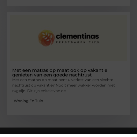
Met een matras op maat ook op vakantie
genieten van een goede nachtrust
Met een matras op maat bent u verlost van een slechte
nachtrust op vakantie? Nooit meer wakker worden met
rugpijn. Dit zijn enkele van de
Woning En Tuin