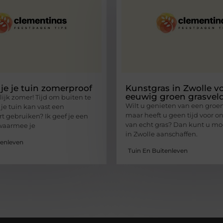
je je tuin zomerproof
Kunstgras in Zwolle v
eeuwig groen grasvel
lijk zomer! Tijd om buiten te
Wilt u genieten van een groen
je tuin kan vast een
maar heeft u geen tijd voor 
 gebruiken? Ik geef je een
van echt gras? Dan kunt u mo
 waarmee je
in Zwolle aanschaffen.
tenleven
Tuin En Buitenleven