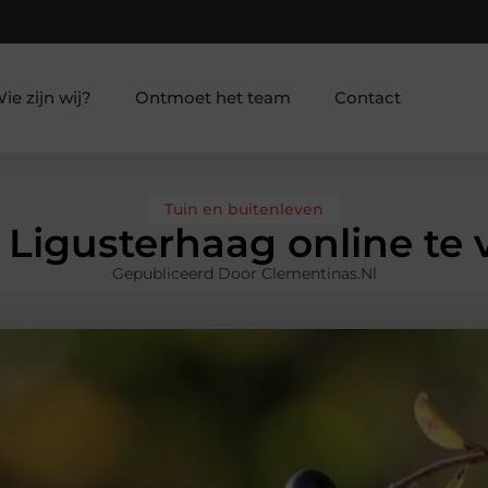
ie zijn wij?
Ontmoet het team
Contact
Tuin en buitenleven
 Ligusterhaag online te 
Gepubliceerd Door Clementinas.nl