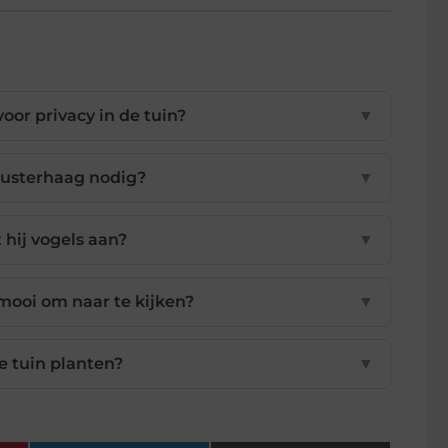
or privacy in de tuin?
▼
gusterhaag nodig?
▼
 hij vogels aan?
▼
mooi om naar te kijken?
▼
e tuin planten?
▼