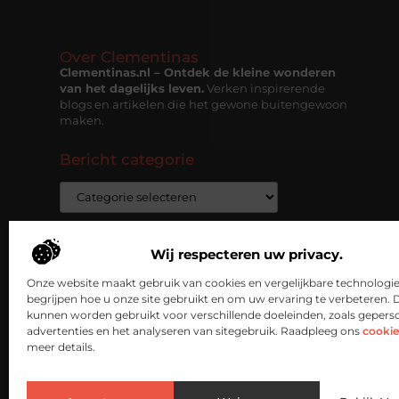
Over Clementinas
Clementinas.nl – Ontdek de kleine wonderen
van het dagelijks leven.
Verken inspirerende
blogs en artikelen die het gewone buitengewoon
maken.
Bericht categorie
Wij respecteren uw privacy.
Onze website maakt gebruik van cookies en vergelijkbare technologi
begrijpen hoe u onze site gebruikt en om uw ervaring te verbeteren. 
kunnen worden gebruikt voor verschillende doeleinden, zoals gepers
advertenties en het analyseren van sitegebruik. Raadpleeg ons
cookie
meer details.