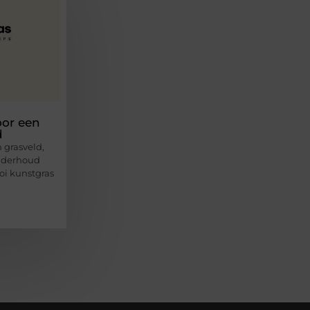
oor een
d
 grasveld,
onderhoud
oi kunstgras