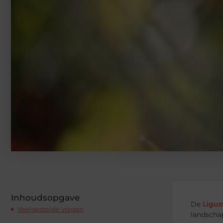
Inhoudsopgave
De
Ligus
Veelgestelde vragen
landschap