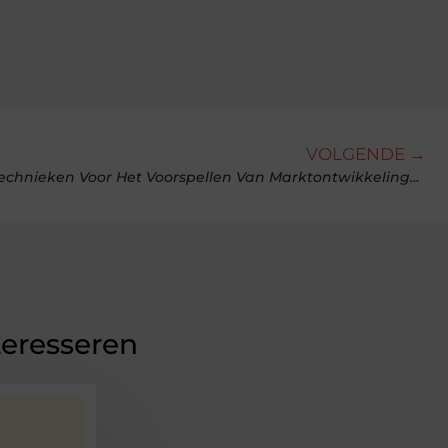
VOLGENDE →
Crypto Prijsanalyse: Tools En Technieken Voor Het Voorspellen Van Marktontwikkelingen
teresseren