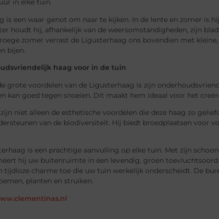
uur in elke tuin.
 is een waar genot om naar te kijken. In de lente en zomer is h
ter houdt hij, afhankelijk van de weersomstandigheden, zijn blad
 vroege zomer verrast de Ligusterhaag ons bovendien met kleine
en bijen.
dsvriendelijk haag voor in de tuin
e grote voordelen van de Ligusterhaag is zijn onderhoudsvriende
 en kan goed tegen snoeien. Dit maakt hem ideaal voor het creë
zijn niet alleen de esthetische voordelen die deze haag zo gelie
dersteunen van de biodiversiteit. Hij biedt broedplaatsen voor v
.
erhaag is een prachtige aanvulling op elke tuin. Met zijn schoon
eert hij uw buitenruimte in een levendig, groen toevluchtsoord d
 tijdloze charme toe die uw tuin werkelijk onderscheidt. De bure
oemen, planten en struiken.
www.clementinas.nl