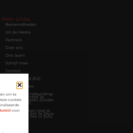
Main Links
Beroemdheden
Uit de Media
Partners
Over ons
Ons team
Schrijf mee
Contact
Cookiebeleid (EU)
Website index
Goedkope Linkbuilding:
eën om te
Slim en Effectief Je
Deze cookies
Website Groeien Zonder
Grote Kosten
onaliseerde
beleid
voor
Geld Verdienen met je
Website: Zo Zet Je Jouw
Online Idee Om in Echt
Inkomen