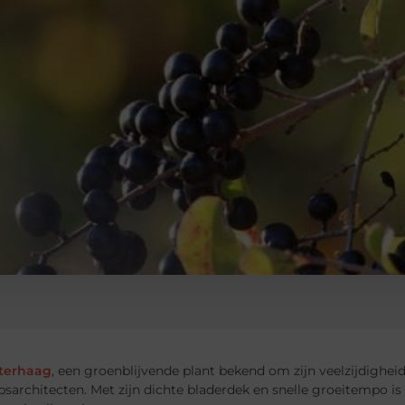
terhaag
, een groenblijvende plant bekend om zijn veelzijdigheid
sarchitecten. Met zijn dichte bladerdek en snelle groeitempo is