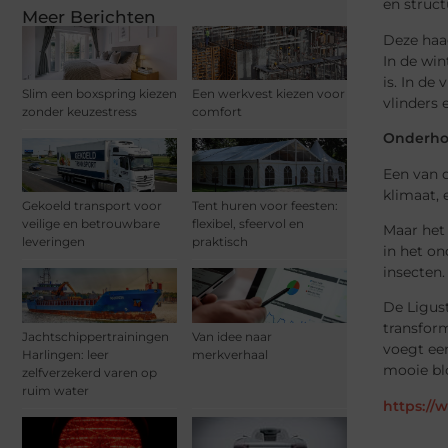
en struct
Meer Berichten
Deze haag
In de win
is. In de
Slim een boxspring kiezen
Een werkvest kiezen voor
vlinders 
zonder keuzestress
comfort
Onderhou
Een van d
klimaat,
Gekoeld transport voor
Tent huren voor feesten:
veilige en betrouwbare
flexibel, sfeervol en
Maar het 
leveringen
praktisch
in het on
insecten
De Ligust
transform
Jachtschippertrainingen
Van idee naar
voegt een
Harlingen: leer
merkverhaal
mooie bl
zelfverzekerd varen op
ruim water
https://