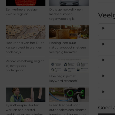
Een verkeersregelaar in
Dit is gemakkelijk een
Veel
Zwolle regelen
laadpaal kopen
tegenwoordig is
Hoe kennis van het Duits
Honing: een puur
kansen biedt in werk en
natuurproduct met een
onderwijs
veelzijdig karakter
Renovlies behang begint
bij een goede
ondergrond
Hoe begin je met
keyword research?
Fysiotherapie Houten:
Is een laadpaal voor
Goed a
werken aan herstel,
autodealers een slimme
mobiliteit en een sterker
investering binnen jouw