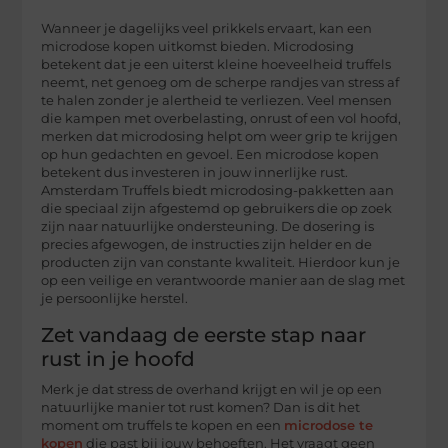
Wanneer je dagelijks veel prikkels ervaart, kan een
microdose kopen uitkomst bieden. Microdosing
betekent dat je een uiterst kleine hoeveelheid truffels
neemt, net genoeg om de scherpe randjes van stress af
te halen zonder je alertheid te verliezen. Veel mensen
die kampen met overbelasting, onrust of een vol hoofd,
merken dat microdosing helpt om weer grip te krijgen
op hun gedachten en gevoel. Een microdose kopen
betekent dus investeren in jouw innerlijke rust.
Amsterdam Truffels biedt microdosing-pakketten aan
die speciaal zijn afgestemd op gebruikers die op zoek
zijn naar natuurlijke ondersteuning. De dosering is
precies afgewogen, de instructies zijn helder en de
producten zijn van constante kwaliteit. Hierdoor kun je
op een veilige en verantwoorde manier aan de slag met
je persoonlijke herstel.
Zet vandaag de eerste stap naar
rust in je hoofd
Merk je dat stress de overhand krijgt en wil je op een
natuurlijke manier tot rust komen? Dan is dit het
moment om truffels te kopen en een
microdose te
kopen
die past bij jouw behoeften. Het vraagt geen