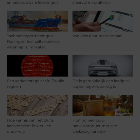
en betrouwbare leveringen
sfeervol en praktisch
Jachtschippertrainingen
Van idee naar merkverhaal
Harlingen: leer zelfverzekerd
varen op ruim water
Een verkeersregelaar in Zwolle
Dit is gemakkelijk een laadpaal
regelen
kopen tegenwoordig is
Hoe kennis van het Duits
Honing: een puur
kansen biedt in werk en
natuurproduct met een
onderwijs
veelzijdig karakter