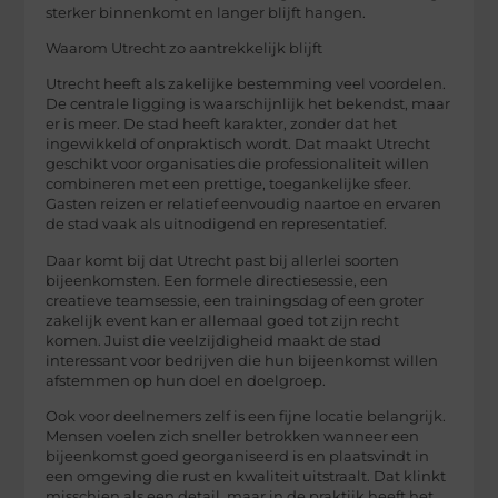
sterker binnenkomt en langer blijft hangen.
Waarom Utrecht zo aantrekkelijk blijft
Utrecht heeft als zakelijke bestemming veel voordelen.
De centrale ligging is waarschijnlijk het bekendst, maar
er is meer. De stad heeft karakter, zonder dat het
ingewikkeld of onpraktisch wordt. Dat maakt Utrecht
geschikt voor organisaties die professionaliteit willen
combineren met een prettige, toegankelijke sfeer.
Gasten reizen er relatief eenvoudig naartoe en ervaren
de stad vaak als uitnodigend en representatief.
Daar komt bij dat Utrecht past bij allerlei soorten
bijeenkomsten. Een formele directiesessie, een
creatieve teamsessie, een
trainingsdag
of een groter
zakelijk event kan er allemaal goed tot zijn recht
komen. Juist die veelzijdigheid maakt de stad
interessant voor bedrijven die hun bijeenkomst willen
afstemmen op hun doel en doelgroep.
Ook voor deelnemers zelf is een fijne locatie belangrijk.
Mensen voelen zich sneller betrokken wanneer een
bijeenkomst goed georganiseerd is en plaatsvindt in
een omgeving die rust en kwaliteit uitstraalt. Dat klinkt
misschien als een detail, maar in de praktijk heeft het