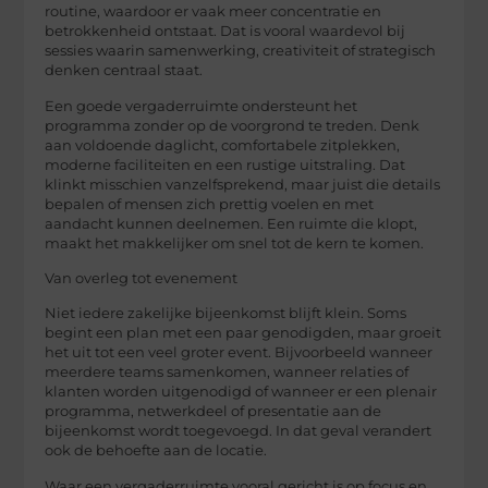
routine, waardoor er vaak meer concentratie en
betrokkenheid ontstaat. Dat is vooral waardevol bij
sessies waarin samenwerking, creativiteit of strategisch
denken centraal staat.
Een goede vergaderruimte ondersteunt het
programma zonder op de voorgrond te treden. Denk
aan voldoende daglicht, comfortabele zitplekken,
moderne faciliteiten en een rustige uitstraling. Dat
klinkt misschien vanzelfsprekend, maar juist die details
bepalen of mensen zich prettig voelen en met
aandacht kunnen deelnemen. Een ruimte die klopt,
maakt het makkelijker om snel tot de kern te komen.
Van overleg tot evenement
Niet iedere zakelijke bijeenkomst blijft klein. Soms
begint een plan met een paar genodigden, maar groeit
het uit tot een veel groter event. Bijvoorbeeld wanneer
meerdere teams samenkomen, wanneer relaties of
klanten worden uitgenodigd of wanneer er een plenair
programma, netwerkdeel of presentatie aan de
bijeenkomst wordt toegevoegd. In dat geval verandert
ook de behoefte aan de locatie.
Waar een vergaderruimte vooral gericht is op focus en