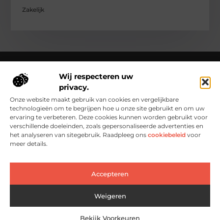
Zakelijk
Wij respecteren uw
privacy.
Over Clementinas
Clementinas.nl – Ontdek de kleine wonderen van het
Onze website maakt gebruik van cookies en vergelijkbare
dagelijks leven.
Verken inspirerende blogs en artikelen die het
technologieën om te begrijpen hoe u onze site gebruikt en om uw
gewone buitengewoon maken.
ervaring te verbeteren. Deze cookies kunnen worden gebruikt voor
verschillende doeleinden, zoals gepersonaliseerde advertenties en
Bericht categorie
het analyseren van sitegebruik. Raadpleeg ons
cookiebeleid
voor
meer details.
Accepteren
Main Links
Goedkope Linkbuilding: Slim en Effectief Je Website Groeien Zonder Grote Kosten
Geld Verdienen met je Website: Zo Zet Je Jouw Online Idee Om in Echt Inkomen
Weigeren
Bekijk Voorkeuren