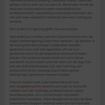
representatieve uitstraling. Daardoor voelen zakelijke
gasten zich er snel op hun gemak. Bovendien biedt de
stad een mooie balans tussen levendigheid en
professionaliteit, wat prettig is voor bijeenkomsten die
nét wat meer aandacht verdienen dan een overleg op
kantoor.
Een andere omgeving geeft nieuwe energie
Veel bedrijven merken dat een bijeenkomst buiten de
eigen werkomgeving vaak meer oplevert. Op kantoor is
de kans groot dat collega’s tussendoor worden
gestoord, even snel iets oppakken of met hun
gedachten toch bij de dagelijkse werkzaamheden
blijven. Een externe locatie helpt om echt tijd en
aandacht vrij te maken voor het doel van de dag. Dat
kan een brainstormsessie zijn, een training, een
presentatie of een overleg waarin belangrijke
beslissingen genomen moeten worden.
Daarom kiezen veel organisaties bewust voor
een
vergaderruimte utrecht
wanneer zij behoefte
hebben aan een prettige, professionele en goed
bereikbare plek. Zo’n ruimte biedt niet alleen
praktische voordelen, maar draagt ook bij aan de sfeer.
Deelnemers stappen letterlijk even uit hun normale