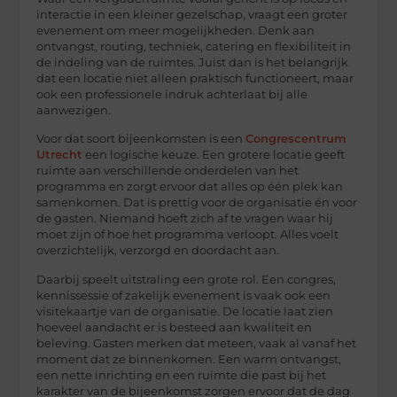
interactie in een kleiner gezelschap, vraagt een groter
evenement om meer mogelijkheden. Denk aan
ontvangst, routing, techniek, catering en flexibiliteit in
de indeling van de ruimtes. Juist dan is het belangrijk
dat een locatie niet alleen praktisch functioneert, maar
ook een professionele indruk achterlaat bij alle
aanwezigen.
Voor dat soort bijeenkomsten is een
Congrescentrum
Utrecht
een
logische keuze. Een grotere locatie geeft
ruimte aan verschillende onderdelen van het
programma en zorgt ervoor dat alles op één plek kan
samenkomen. Dat is prettig voor de organisatie én voor
de gasten. Niemand hoeft zich af te vragen waar hij
moet zijn of hoe het programma verloopt. Alles voelt
overzichtelijk, verzorgd en doordacht aan.
Daarbij speelt uitstraling een grote rol. Een congres,
kennissessie of zakelijk evenement is vaak ook een
visitekaartje van de organisatie. De locatie laat zien
hoeveel aandacht er is besteed aan kwaliteit en
beleving. Gasten merken dat meteen, vaak al vanaf het
moment dat ze binnenkomen. Een warm ontvangst,
een nette inrichting en een ruimte die past bij het
karakter van de bijeenkomst zorgen ervoor dat de dag