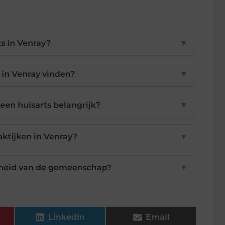
ts in Venray?
▼
 in Venray vinden?
▼
een huisarts belangrijk?
▼
ktijken in Venray?
▼
ndheid van de gemeenschap?
▼
LinkedIn
Email