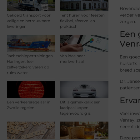
Bovendien
verder v
Gekoeld transport voor
Tent huren voor feesten:
veilige en betrouwbare
flexibel, sfeervol en
zorgen.
leveringen
praktisch
Een 
Venr
Jachtschippertrainingen
Van idee naar
Een goed
Harlingen: leer
merkverhaal
huisarts 
zelfverzekerd varen op
breed sca
ruim water
Dr. Jans
patiënten
Erva
Een verkeersregelaar in
Dit is gemakkelijk een
Zwolle regelen
laadpaal kopen
Veel inwo
tegenwoordig is
Venray, z
neemt de 
Deze per