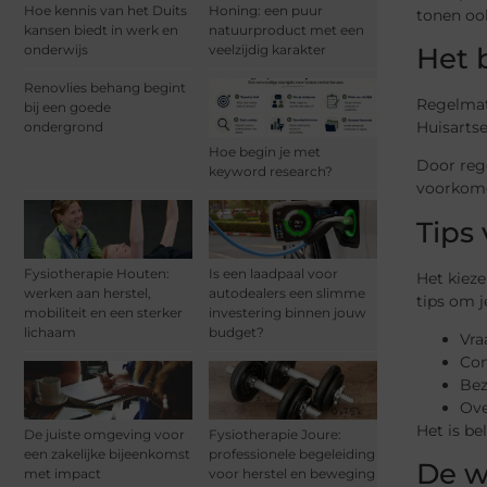
Hoe kennis van het Duits
Honing: een puur
tonen ook
kansen biedt in werk en
natuurproduct met een
onderwijs
veelzijdig karakter
Het 
Renovlies behang begint
Regelmat
bij een goede
Huisartse
ondergrond
Hoe begin je met
Door reg
keyword research?
voorkome
Tips
Fysiotherapie Houten:
Is een laadpaal voor
Het kieze
werken aan herstel,
autodealers een slimme
tips om j
mobiliteit en een sterker
investering binnen jouw
lichaam
budget?
Vra
Con
Bez
Ove
Het is be
De juiste omgeving voor
Fysiotherapie Joure:
een zakelijke bijeenkomst
professionele begeleiding
De w
met impact
voor herstel en beweging