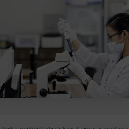
heidszorg in Nederland is sterk gericht op preventie en toegankel