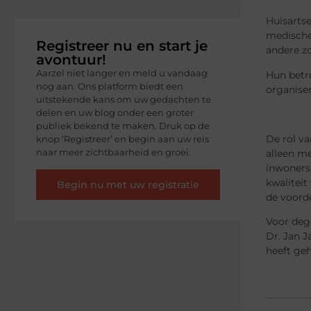
Huisartse
medische
Registreer nu en start je
andere zo
avontuur!
Aarzel niet langer en meld u vandaag
Hun betr
nog aan. Ons platform biedt een
organise
uitstekende kans om uw gedachten te
delen en uw blog onder een groter
publiek bekend te maken. Druk op de
De rol v
knop ‘Registreer’ en begin aan uw reis
naar meer zichtbaarheid en groei.
alleen me
inwoners.
kwalitei
Begin nu met uw registratie
de voorde
Voor dege
Dr. Jan J
heeft ge