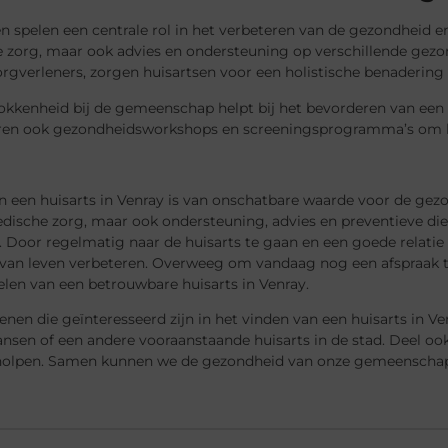
n spelen een centrale rol in het verbeteren van de gezondheid e
 zorg, maar ook advies en ondersteuning op verschillende ge
rgverleners, zorgen huisartsen voor een holistische benadering 
okkenheid bij de gemeenschap helpt bij het bevorderen van een 
ren ook gezondheidsworkshops en screeningsprogramma’s om het
an een huisarts in Venray is van onschatbare waarde voor de ge
dische zorg, maar ook ondersteuning, advies en preventieve dien
 Door regelmatig naar de huisarts te gaan en een goede relatie
t van leven verbeteren. Overweeg om vandaag nog een afspraak 
len van een betrouwbare huisarts in Venray.
nen die geïnteresseerd zijn in het vinden van een huisarts in V
ansen of een andere vooraanstaande huisarts in de stad. Deel oo
holpen. Samen kunnen we de gezondheid van onze gemeenschap 