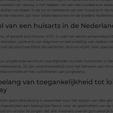
inwoners van Venray is het hebben van een betrouwbare en desku
duiken we dieper in de rol en betekenis van een huisarts in Venr
ie die relevant zijn voor lokale bewoners en de bredere Nederl
ol van een huisarts in de Nederl
ts, of general practitioner (GP), is vaak het eerste aanspreekpu
 diensten, variërend van diagnose en behandeling van ziektes t
ook als poortwachters die patiënten doorverwijzen naar special
hun uitgebreide kennis en vaardigheden kunnen huisartsen in Ve
idskwesties. Ze zijn verantwoordelijk voor het beheren van chr
idscontroles en het coördineren van zorgteams.
belang van toegankelijkheid tot l
ay
ijke gezondheidszorg is essentieel voor het welzijn van elke ge
rtspraktijken een belangrijke factor voor de gezondheid van de i
stad om ervoor te zorgen dat alle inwoners snel en gemakkelijk