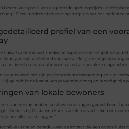
 bieden veel praktijken uitgebreide openingstijden, telefonisch
erhoogt. Deze moderne benadering zorgt ervoor dat patiënten s
gedetailleerd profiel van een voor
ay
e huisarts combineert medische expertise met empathie en bet
in Venray, is een uitstekend voorbeeld. Met jarenlange ervaring 
la aan diensten, van routinecontroles tot complexe diagnostiek.
en staat bekend om zijn patiëntgerichte benadering en zijn ve
. Hij gelooft in de kracht van preventieve zorg en moedigt zijn 
ringen van lokale bewoners
ners van Venray hebben positieve ervaringen gedeeld over hun i
egt: “Sinds ik bij Dr. Jansen kom, voel ik me veel zekerder over 
tijd om alles uit te leggen.”
soonlijke verhalen benadrukken de impact die een goede huisart