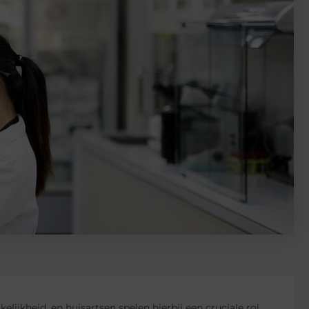
ijkheid, en huisartsen spelen hierbij een cruciale rol.