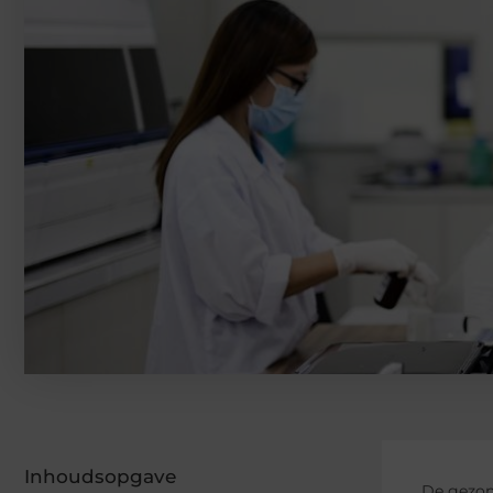
Inhoudsopgave
De gezond