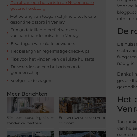
De rol van een huisarts in de Nederlandse
Voor de 
gezondheidszorg
blogpost 
Het belang van toegankelijkheid tot lokale
informat
gezondheidszorg in Venray
De r
Een gedetailleerd profiel van een
vooraanstaande huisarts in Venray
Ervaringen van lokale bewoners
De huisar
scala aan
Het belang van regelmatige check-ups
fungeren 
Tips voor het vinden van de juiste huisarts
nodig is.
De waarde van een huisarts voor de
gemeenschap
Dankzij 
gezondhe
Veelgestelde vragen
gezondhe
Meer Berichten
Het 
Venr
Slim een boxspring kiezen
Een werkvest kiezen voor
Toegankel
zonder keuzestress
comfort
van huisa
over de 