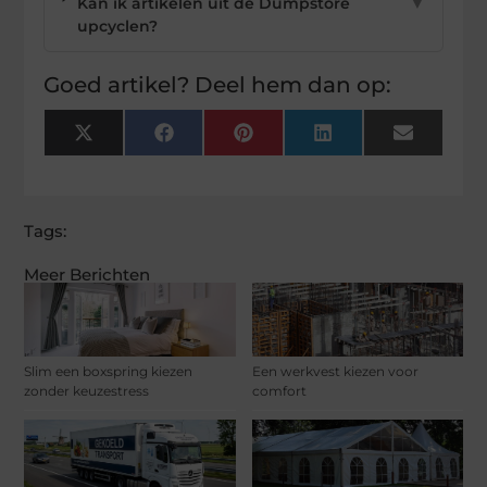
Kan ik artikelen uit de Dumpstore
▼
upcyclen?
Goed artikel? Deel hem dan op:
X
Facebook
Pinterest
LinkedIn
Email
(Twitter)
Tags:
Meer Berichten
Slim een boxspring kiezen
Een werkvest kiezen voor
zonder keuzestress
comfort