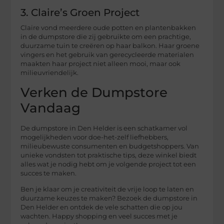
3. Claire’s Groen Project
Claire vond meerdere oude potten en plantenbakken
in de dumpstore die zij gebruikte om een prachtige,
duurzame tuin te creëren op haar balkon. Haar groene
vingers en het gebruik van gerecycleerde materialen
maakten haar project niet alleen mooi, maar ook
milieuvriendelijk.
Verken de Dumpstore
Vandaag
De dumpstore in Den Helder is een schatkamer vol
mogelijkheden voor doe-het-zelf liefhebbers,
milieubewuste consumenten en budgetshoppers. Van
unieke vondsten tot praktische tips, deze winkel biedt
alles wat je nodig hebt om je volgende project tot een
succes te maken.
Ben je klaar om je creativiteit de vrije loop te laten en
duurzame keuzes te maken? Bezoek de dumpstore in
Den Helder en ontdek de vele schatten die op jou
wachten. Happy shopping en veel succes met je