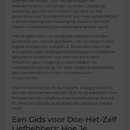
vriendelijke missie. Door het aanbieden van
tweedehands en overtollige voorraden, draagt de
winkel bij aan het verminderen van afval en het
bevorderen van duurzaamheid. Voor veel consumenten
is dit een belangrijke overweging, vooral in een tijd
waarin milieubewustzijn steeds belangrijker wordt.
Het hergebruiken van producten betekent minder
productie van nieuwe goederen, wat resulteert in een
lagere ecologische voetafdruk. Bovendien steunt de
dumpstore vaak lokale gemeenschappen en biedt het
betaalbare producten aan mensen die anders
misschien geen toegang zouden hebben tot
kwalitatieve uitrusting. Dit alles maakt de dumpstore
een waardevolle bron voor milieubewuste
consumenten.
Door te winkelen bij de dumpstore, draag je direct bij
aan een duurzamere wereld. Of je nu op zoek bent naar
kampeerspullen, kleding of survivaluitrusting, je kunt
er zeker van zijn dat je aankoop een positieve impact
heeft.
Een Gids voor Doe-Het-Zelf
Liefhebbers: Hoe Je