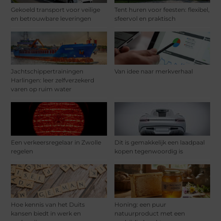
Gekoeld transport voor veilige
Tent huren voor feesten: flexibel,
en betrouwbare leveringen
sfeervol en praktisch
Jachtschippertrainingen
Van idee naar merkverhaal
Harlingen: leer zelfverzekerd
varen op ruim water
Een verkeersregelaar in Zwolle
Dit is gemakkelijk een laadpaal
regelen
kopen tegenwoordig is
Hoe kennis van het Duits
Honing: een puur
kansen biedt in werk en
natuurproduct met een