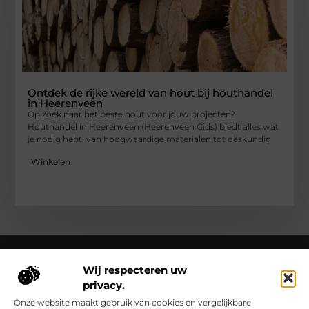
Ontdek de rijke wereld van hout bij houthandel
in Heerenveen
Op zoek naar het beste hout voor jouw projecten?
Houthandel in Heerenveen (Heerenveen Gids) biedt alles wat
je nodig hebt, van hoogwaardige materialen tot deskundig
Winkelen
Wij respecteren uw
privacy.
Over Clementinas
Clementinas.nl – Ontdek de kleine wonderen van het
Onze website maakt gebruik van cookies en vergelijkbare